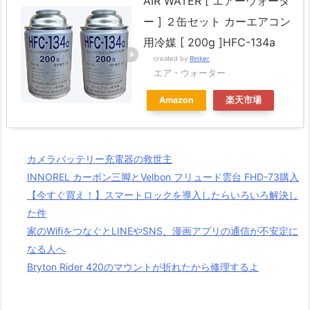
AIR WATER [ エアーウォータ
ー ] ２缶セット カーエアコン
用冷媒 [ 200g ]HFC-134a
created by
Rinker
エア・ウォーター
Amazon
楽天市場
カメラバッテリー充電器の救世主
INNOREL カーボン三脚とVelbon フリュード雲台 FHD-73購入
【今すぐ買え！】スマートロックを導入したらいろいろ解決し
た件
家のWifiをつなぐとLINEやSNS、漫画アプリの通信が不安定に
なる人へ
Bryton Rider 420のマウントが折れたから修理するよ