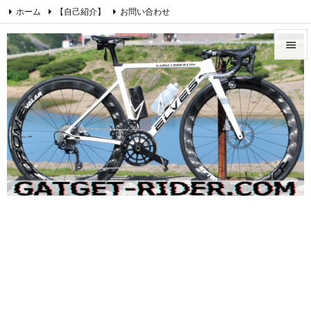
ホーム
【自己紹介】
お問い合わせ
プライバシーポリシー・免責事項
愛車紹介【ロードバイク】


Cookie Policy
Instagram
Feedly
RSS

メニュ

サイド

前へ

次へ

検索