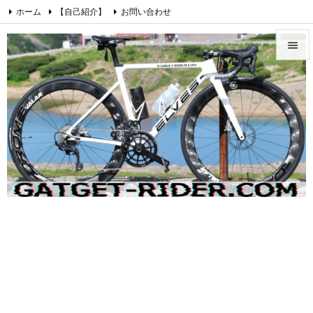
ホーム
【自己紹介】
お問い合わせ
プライバシーポリシー・免責事項
愛車紹介【ロードバイク】


Cookie Policy
Instagram
Feedly
RSS

メニュ

サイド

前へ

次へ

検索