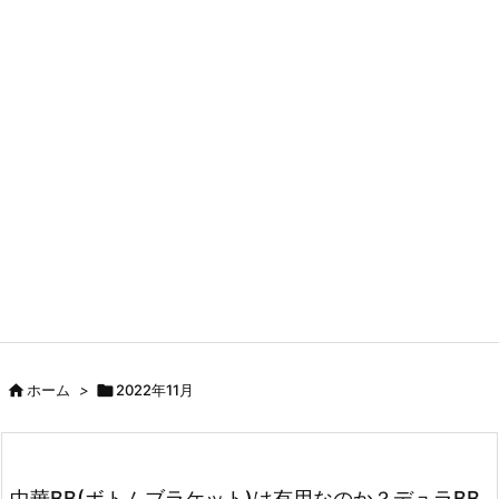

ホーム
>

2022年11月
中華BB(ボトムブラケット)は有用なのか？デュラBB