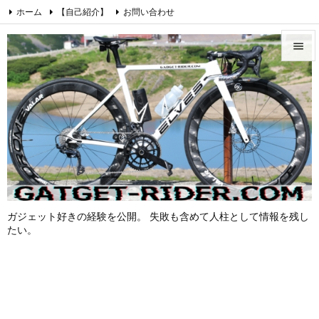
ホーム
【自己紹介】
お問い合わせ
プライバシーポリシー・免責事項
愛車紹介【ロードバイク】


Cookie Policy
Instagram
Feedly
RSS

メニュ

サイド

前へ

次へ
ガジェット好きの経験を公開。 失敗も含めて人柱として情報を残し

たい。
検索