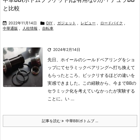
と比較

2022年11月14日

DIY
,
ガジェット
,
レビュー
,
ロードバイク
,
中華通販
,
人柱情報
,
自転車

2024年2月14日
先日、ホイールのシールドベアリングをショ
ップにてセラミックベアリングへ打ち換えて
もらったところ、ビックリするほどの違いを
実感できました。
この経験から、今までBBの
セラミック化を考えていなかったが実験する
ことに。
い ...
記事を読む
中華BB(ボトムブ ...