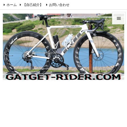
ホーム
【自己紹介】
お問い合わせ
プライバシーポリシー・免責事項
愛車紹介【ロードバイク】


Cookie Policy
Instagram
Feedly
RSS

メニュ

サイド

前へ

次へ

検索